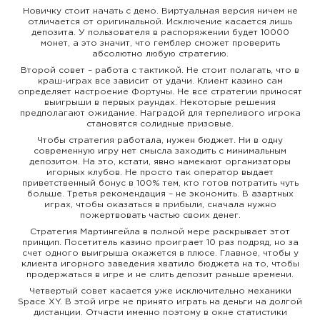
Новичку стоит начать с демо. Виртуальная версия ничем не
отличается от оригинальной. Исключение касается лишь
депозита. У пользователя в распоряжении будет 10000
монет, а это значит, что гемблер сможет проверить
абсолютно любую стратегию.
Второй совет – работа с тактикой. Не стоит полагать, что в
краш-играх все зависит от удачи. Клиент казино сам
определяет настроение Фортуны. Не все стратегии приносят
выигрыши в первых раундах. Некоторые решения
предполагают ожидание. Наградой для терпеливого игрока
становятся солидные призовые.
Чтобы стратегия работала, нужен бюджет. Ни в одну
современную игру нет смысла заходить с минимальным
депозитом. На это, кстати, явно намекают организаторы
игорных клубов. Не просто так оператор выдает
приветственный бонус в 100% тем, кто готов потратить чуть
больше. Третья рекомендация – не экономить. В азартных
играх, чтобы оказаться в прибыли, сначала нужно
пожертвовать частью своих денег.
Стратегия Мартингейла в полной мере раскрывает этот
принцип. Посетитель казино проиграет 10 раз подряд, но за
счет одного выигрыша окажется в плюсе. Главное, чтобы у
клиента игорного заведения хватило бюджета на то, чтобы
продержаться в игре и не слить депозит раньше времени.
Четвертый совет касается уже исключительно механики
Space XY. В этой игре не принято играть на деньги на долгой
дистанции. Отчасти именно поэтому в окне статистики