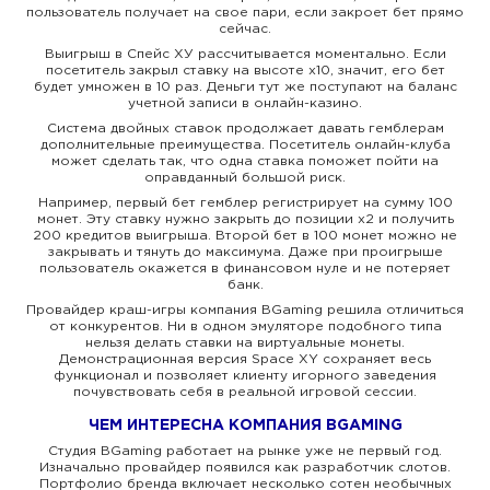
пользователь получает на свое пари, если закроет бет прямо
сейчас.
Выигрыш в Спейс ХУ рассчитывается моментально. Если
посетитель закрыл ставку на высоте х10, значит, его бет
будет умножен в 10 раз. Деньги тут же поступают на баланс
учетной записи в онлайн-казино.
Система двойных ставок продолжает давать гемблерам
дополнительные преимущества. Посетитель онлайн-клуба
может сделать так, что одна ставка поможет пойти на
оправданный большой риск.
Например, первый бет гемблер регистрирует на сумму 100
монет. Эту ставку нужно закрыть до позиции х2 и получить
200 кредитов выигрыша. Второй бет в 100 монет можно не
закрывать и тянуть до максимума. Даже при проигрыше
пользователь окажется в финансовом нуле и не потеряет
банк.
Провайдер краш-игры компания BGaming решила отличиться
от конкурентов. Ни в одном эмуляторе подобного типа
нельзя делать ставки на виртуальные монеты.
Демонстрационная версия Space XY сохраняет весь
функционал и позволяет клиенту игорного заведения
почувствовать себя в реальной игровой сессии.
ЧЕМ ИНТЕРЕСНА КОМПАНИЯ BGAMING
Студия BGaming работает на рынке уже не первый год.
Изначально провайдер появился как разработчик слотов.
Портфолио бренда включает несколько сотен необычных