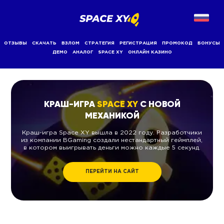
ОТЗЫВЫ
СКАЧАТЬ
ВЗЛОМ
СТРАТЕГИЯ
РЕГИСТРАЦИЯ
ПРОМОКОД
БОНУСЫ
ДЕМО
АНАЛОГ
SPACE XY
ОНЛАЙН КАЗИНО
КРАШ-ИГРА
SPACE XY
С НОВОЙ
МЕХАНИКОЙ
Краш-игра Space XY вышла в 2022 году. Разработчики
из компании BGaming создали нестандартный геймплей,
в котором выигрывать деньги можно каждые 5 секунд.
ПЕРЕЙТИ НА САЙТ