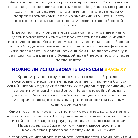
Автокэшаут защищает игрока от проигрыша. Эта функция
означает, что механика сама закроет бет, как только ракета
достигнет определенного значения. На старте можно
попробовать закрыть пари на значении х1.5. Эту высоту
космолет преодолевает практически в каждой своей
попытке.
В верхней части экрана есть ссылка на внутреннее меню.
Здесь пользователь сможет посмотреть правила и изучить
историю ставок. Кстати, ее можно вывести на главный экран
и понаблюдать за изменениями статистики в лайв-формате.
Это позволяет не совершать ошибок и не делать ставку в
раундах, когда ракета с большой долей вероятности упадет
после взлета.
МОЖНО ЛИ ИСПОЛЬЗОВАТЬ БОНУСЫ В
SPACE XY
Краш-игры поэтому и вносятся в отдельный раздел,
поскольку в механике не предполагается наличия бонус-
опций. Игрок не увидит бесплатных раундов с фриспинами, не
встретит wild card и scatter или joker, способный выдать
джекпот. Вместо этого гемблеру предлагается открытая
история ставок, которая как раз и становится главным
фактором успеха.
Клиент casino откроет статистику через специальное меню в
верхней части экрана. Перед игроком открывается live-лента.
В ней после каждого раунда добавляются новые строки.
Провайдер сообщает о том, каких высот достигла
космическая ракета за последние 10-20 минут.
В статистике игрового автомата указывается время раунда и