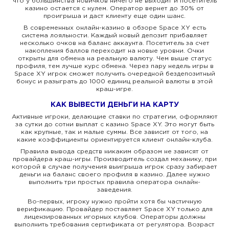
что у большинства новичков ничего не выходит и посетитель
казино остается с нулем. Оператор вернет до 30% от
проигрыша и даст клиенту еще один шанс.
В современных онлайн-казино в обзоре Space XY есть
система лояльности. Каждый новый депозит прибавляет
несколько очков на баланс аккаунта. Посетитель за счет
накопления баллов переходит на новые уровни. Очки
открыты для обмена на реальную валюту. Чем выше статус
профиля, тем лучше курс обмена. Через пару недель игры в
Space XY игрок сможет получить очередной бездепозитный
бонус и разыграть до 1000 единиц реальной валюты в этой
краш-игре.
КАК ВЫВЕСТИ ДЕНЬГИ НА КАРТУ
Активные игроки, делающие ставки по стратегии, оформляют
за сутки до сотни выплат с казино Space XY. Это могут быть
как крупные, так и малые суммы. Все зависит от того, на
какие коэффициенты ориентируется клиент онлайн-клуба.
Правила вывода средств никаким образом не зависят от
провайдера краш-игры. Производитель создал механику, при
которой в случае получения выигрыша игрок сразу забирает
деньги на баланс своего профиля в казино. Далее нужно
выполнить три простых правила оператора онлайн-
заведения.
Во-первых, игроку нужно пройти хотя бы частичную
верификацию. Провайдер поставляет Space XY только для
лицензированных игорных клубов. Операторы должны
выполнить требования сертификата от регулятора. Возраст