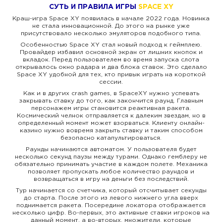
СУТЬ И ПРАВИЛА ИГРЫ
SPACE XY
Краш-игра Space XY появилась в начале 2022 года. Новинка
не стала инновационной. До этого на рынке уже
присутствовало несколько эмуляторов подобного типа.
Особенностью Space XY стал новый подход к геймплею.
Провайдер избавил основной экран от лишних кнопок и
вкладок. Перед пользователем во время запуска слота
открывалось окно радара и два блока ставок. Это сделало
Space XY удобной для тех, кто привык играть на короткой
сессии.
Как и в других crash games, в SpaceXY нужно успевать
закрывать ставку до того, как закончится раунд. Главным
персонажем игры становится реактивная ракета.
Космический челнок отправляется к далеким звездам, но в
определенный момент может взорваться. Клиенту онлайн-
казино нужно вовремя закрыть ставку и таким способом
безопасно катапультироваться.
Раунды начинаются автоматом. У пользователя будет
несколько секунд паузы между турами. Однако гемблеру не
обязательно принимать участие в каждом полете. Механика
позволяет пропускать любое количество раундов и
возвращаться в игру на деньги без последствий.
Тур начинается со счетчика, который отсчитывает секунды
до старта. После этого из левого нижнего угла вверх
поднимается ракета. Посередине локатора отображается
несколько цифр. Во-первых, это активные ставки игроков на
данный момент, а во-вторых, множители, которые