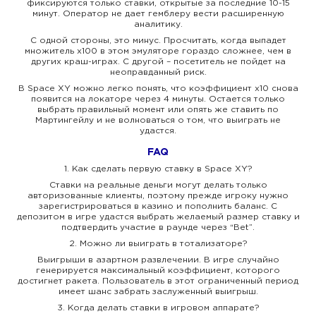
фиксируются только ставки, открытые за последние 10-15
минут. Оператор не дает гемблеру вести расширенную
аналитику.
С одной стороны, это минус. Просчитать, когда выпадет
множитель х100 в этом эмуляторе гораздо сложнее, чем в
других краш-играх. С другой – посетитель не пойдет на
неоправданный риск.
В Space XY можно легко понять, что коэффициент х10 снова
появится на локаторе через 4 минуты. Остается только
выбрать правильный момент или опять же ставить по
Мартингейлу и не волноваться о том, что выиграть не
удастся.
FAQ
Как сделать первую ставку в Space XY?
Ставки на реальные деньги могут делать только
авторизованные клиенты, поэтому прежде игроку нужно
зарегистрироваться в казино и пополнить баланс. С
депозитом в игре удастся выбрать желаемый размер ставку и
подтвердить участие в раунде через “Bet”.
Можно ли выиграть в тотализаторе?
Выигрыши в азартном развлечении. В игре случайно
генерируется максимальный коэффициент, которого
достигнет ракета. Пользователь в этот ограниченный период
имеет шанс забрать заслуженный выигрыш.
Когда делать ставки в игровом аппарате?