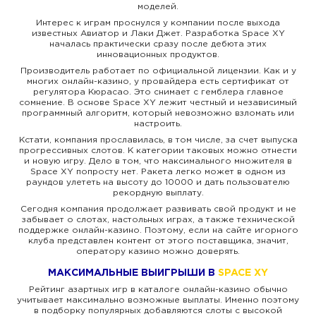
моделей.
Интерес к играм проснулся у компании после выхода
известных Авиатор и Лаки Джет. Разработка Space XY
началась практически сразу после дебюта этих
инновационных продуктов.
Производитель работает по официальной лицензии. Как и у
многих онлайн-казино, у провайдера есть сертификат от
регулятора Кюрасао. Это снимает с гемблера главное
сомнение. В основе Space XY лежит честный и независимый
программный алгоритм, который невозможно взломать или
настроить.
Кстати, компания прославилась, в том числе, за счет выпуска
прогрессивных слотов. К категории таковых можно отнести
и новую игру. Дело в том, что максимального множителя в
Space XY попросту нет. Ракета легко может в одном из
раундов улететь на высоту до 10000 и дать пользователю
рекордную выплату.
Сегодня компания продолжает развивать свой продукт и не
забывает о слотах, настольных играх, а также технической
поддержке онлайн-казино. Поэтому, если на сайте игорного
клуба представлен контент от этого поставщика, значит,
оператору казино можно доверять.
МАКСИМАЛЬНЫЕ ВЫИГРЫШИ В
SPACE XY
Рейтинг азартных игр в каталоге онлайн-казино обычно
учитывает максимально возможные выплаты. Именно поэтому
в подборку популярных добавляются слоты с высокой