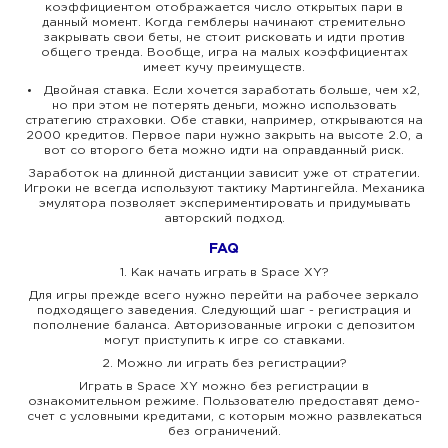
коэффициентом отображается число открытых пари в
данный момент. Когда гемблеры начинают стремительно
закрывать свои беты, не стоит рисковать и идти против
общего тренда. Вообще, игра на малых коэффициентах
имеет кучу преимуществ.
Двойная ставка. Если хочется заработать больше, чем х2,
но при этом не потерять деньги, можно использовать
стратегию страховки. Обе ставки, например, открываются на
2000 кредитов. Первое пари нужно закрыть на высоте 2.0, а
вот со второго бета можно идти на оправданный риск.
Заработок на длинной дистанции зависит уже от стратегии.
Игроки не всегда используют тактику Мартингейла. Механика
эмулятора позволяет экспериментировать и придумывать
авторский подход.
FAQ
Как начать играть в Space XY?
Для игры прежде всего нужно перейти на рабочее зеркало
подходящего заведения. Следующий шаг - регистрация и
пополнение баланса. Авторизованные игроки с депозитом
могут приступить к игре со ставками.
Можно ли играть без регистрации?
Играть в Space XY можно без регистрации в
ознакомительном режиме. Пользователю предоставят демо-
счет с условными кредитами, с которым можно развлекаться
без ограничений.