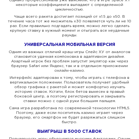
Однако профессионалы уже выяснили, что в игре Space XY
некоторые коэффициента выпадают с определенной
цикличностью.
Чаще всего ракета достигает позиций от х1.5 до х50. В
течение часа тот же множитель х30 появляется чуть ли не 10
раз. Если правильно подгадать время, можно легко сделать
крупную ставку в нужный момент и отыграть все неудачные
раунды.
УНИВЕРСАЛЬНАЯ МОБИЛЬНАЯ ВЕРСИЯ
Одним из важных отличий краш-игры Спейс ХУ от аналогов
становится удачная компоновка в адаптивном дизайне.
Азартный игрок без проблем запустит эмулятор как через
браузер Safari или Яндекс, так и в отдельном приложении
онлайн-казино.
Интерфейс адаптирован к тому, чтобы играть с телефона в
вертикальном положении. Пользователь получает удобный
обзор графика с ракетой и может комфортно изучать
историю ставок. Кстати, блок бетов вынесен в правый
боковой центр, а поэтому регистрировать и закрывать
ставки можно с одной руки большим пальцем.
Сама игра разработана по современной технологии HTML5.
Поэтому, даже если посетитель казино играет через
браузер, его смартфон не будет разряжаться слишком
быстро.
ВЫИГРЫШ В 5000 СТАВОК
Популярность игры объясняется многими факторами. Одним