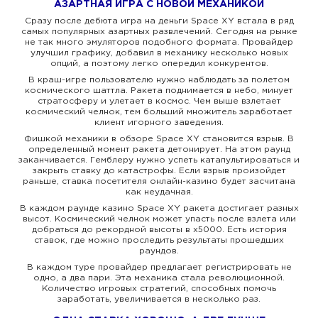
АЗАРТНАЯ ИГРА С НОВОЙ МЕХАНИКОЙ
Сразу после дебюта игра на деньги Space XY встала в ряд
самых популярных азартных развлечений. Сегодня на рынке
не так много эмуляторов подобного формата. Провайдер
улучшил графику, добавил в механику несколько новых
опций, а поэтому легко опередил конкурентов.
В краш-игре пользователю нужно наблюдать за полетом
космического шаттла. Ракета поднимается в небо, минует
стратосферу и улетает в космос. Чем выше взлетает
космический челнок, тем больший множитель заработает
клиент игорного заведения.
Фишкой механики в обзоре Space XY становится взрыв. В
определенный момент ракета детонирует. На этом раунд
заканчивается. Гемблеру нужно успеть катапультироваться и
закрыть ставку до катастрофы. Если взрыв произойдет
раньше, ставка посетителя онлайн-казино будет засчитана
как неудачная.
В каждом раунде казино Space XY ракета достигает разных
высот. Космический челнок может упасть после взлета или
добраться до рекордной высоты в х5000. Есть история
ставок, где можно проследить результаты прошедших
раундов.
В каждом туре провайдер предлагает регистрировать не
одно, а два пари. Эта механика стала революционной.
Количество игровых стратегий, способных помочь
заработать, увеличивается в несколько раз.