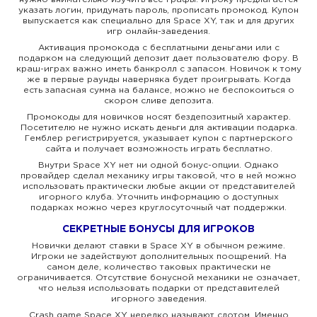
указать логин, придумать пароль, прописать промокод. Купон
выпускается как специально для Space XY, так и для других
игр онлайн-заведения.
Активация промокода с бесплатными деньгами или с
подарком на следующий депозит дает пользователю фору. В
краш-играх важно иметь банкролл с запасом. Новичок к тому
же в первые раунды наверняка будет проигрывать. Когда
есть запасная сумма на балансе, можно не беспокоиться о
скором сливе депозита.
Промокоды для новичков носят бездепозитный характер.
Посетителю не нужно искать деньги для активации подарка.
Гемблер регистрируется, указывает купон с партнерского
сайта и получает возможность играть бесплатно.
Внутри Space XY нет ни одной бонус-опции. Однако
провайдер сделал механику игры таковой, что в ней можно
использовать практически любые акции от представителей
игорного клуба. Уточнить информацию о доступных
подарках можно через круглосуточный чат поддержки.
СЕКРЕТНЫЕ БОНУСЫ ДЛЯ ИГРОКОВ
Новички делают ставки в Space XY в обычном режиме.
Игроки не задействуют дополнительных поощрений. На
самом деле, количество таковых практически не
ограничивается. Отсутствие бонусной механики не означает,
что нельзя использовать подарки от представителей
игорного заведения.
Crash game Space XY нередко называют слотом. Именно