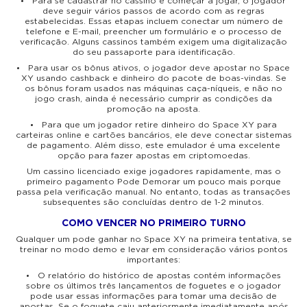
Para se cadastrar no cassino e começar a jogar, o jogador
deve seguir vários passos de acordo com as regras
estabelecidas. Essas etapas incluem conectar um número de
telefone e E-mail, preencher um formulário e o processo de
verificação. Alguns cassinos também exigem uma digitalização
do seu passaporte para identificação.
Para usar os bônus ativos, o jogador deve apostar no Space
XY usando cashback e dinheiro do pacote de boas-vindas. Se
os bônus foram usados nas máquinas caça-níqueis, e não no
jogo crash, ainda é necessário cumprir as condições da
promoção na aposta.
Para que um jogador retire dinheiro do Space XY para
carteiras online e cartões bancários, ele deve conectar sistemas
de pagamento. Além disso, este emulador é uma excelente
opção para fazer apostas em criptomoedas.
Um cassino licenciado exige jogadores rapidamente, mas o
primeiro pagamento Pode Demorar um pouco mais porque
passa pela verificação manual. No entanto, todas as transações
subsequentes são concluídas dentro de 1-2 minutos.
COMO VENCER NO PRIMEIRO TURNO
Qualquer um pode ganhar no Space XY na primeira tentativa, se
treinar no modo demo e levar em consideração vários pontos
importantes:
O relatório do histórico de apostas contém informações
sobre os últimos três lançamentos de foguetes e o jogador
pode usar essas informações para tomar uma decisão de
apostas. Se o foguete caiu anteriormente imediatamente após