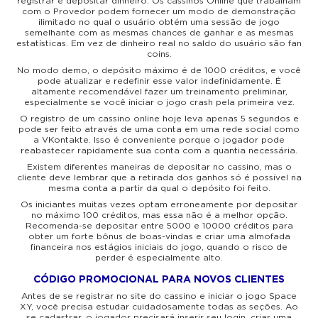
registrar e depositar dinheiro. Os cassinos Online que trabalham
com o Provedor podem fornecer um modo de demonstração
ilimitado no qual o usuário obtém uma sessão de jogo
semelhante com as mesmas chances de ganhar e as mesmas
estatísticas. Em vez de dinheiro real no saldo do usuário são fan
coins.
No modo demo, o depósito máximo é de 1000 créditos, e você
pode atualizar e redefinir esse valor indefinidamente. É
altamente recomendável fazer um treinamento preliminar,
especialmente se você iniciar o jogo crash pela primeira vez.
O registro de um cassino online hoje leva apenas 5 segundos e
pode ser feito através de uma conta em uma rede social como
a VKontakte. Isso é conveniente porque o jogador pode
reabastecer rapidamente sua conta com a quantia necessária.
Existem diferentes maneiras de depositar no cassino, mas o
cliente deve lembrar que a retirada dos ganhos só é possível na
mesma conta a partir da qual o depósito foi feito.
Os iniciantes muitas vezes optam erroneamente por depositar
no máximo 100 créditos, mas essa não é a melhor opção.
Recomenda-se depositar entre 5000 e 10000 créditos para
obter um forte bônus de boas-vindas e criar uma almofada
financeira nos estágios iniciais do jogo, quando o risco de
perder é especialmente alto.
CÓDIGO PROMOCIONAL PARA NOVOS CLIENTES
Antes de se registrar no site do cassino e iniciar o jogo Space
XY, você precisa estudar cuidadosamente todas as seções. Ao
se cadastrar, o jogador precisará inserir seu login, criar uma