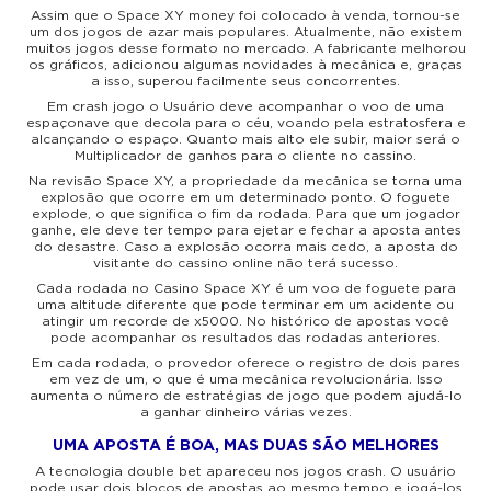
Assim que o Space XY money foi colocado à venda, tornou-se
um dos jogos de azar mais populares. Atualmente, não existem
muitos jogos desse formato no mercado. A fabricante melhorou
os gráficos, adicionou algumas novidades à mecânica e, graças
a isso, superou facilmente seus concorrentes.
Em crash jogo o Usuário deve acompanhar o voo de uma
espaçonave que decola para o céu, voando pela estratosfera e
alcançando o espaço. Quanto mais alto ele subir, maior será o
Multiplicador de ganhos para o cliente no cassino.
Na revisão Space XY, a propriedade da mecânica se torna uma
explosão que ocorre em um determinado ponto. O foguete
explode, o que significa o fim da rodada. Para que um jogador
ganhe, ele deve ter tempo para ejetar e fechar a aposta antes
do desastre. Caso a explosão ocorra mais cedo, a aposta do
visitante do cassino online não terá sucesso.
Cada rodada no Casino Space XY é um voo de foguete para
uma altitude diferente que pode terminar em um acidente ou
atingir um recorde de x5000. No histórico de apostas você
pode acompanhar os resultados das rodadas anteriores.
Em cada rodada, o provedor oferece o registro de dois pares
em vez de um, o que é uma mecânica revolucionária. Isso
aumenta o número de estratégias de jogo que podem ajudá-lo
a ganhar dinheiro várias vezes.
UMA APOSTA É BOA, MAS DUAS SÃO MELHORES
A tecnologia double bet apareceu nos jogos crash. O usuário
pode usar dois blocos de apostas ao mesmo tempo e jogá-los