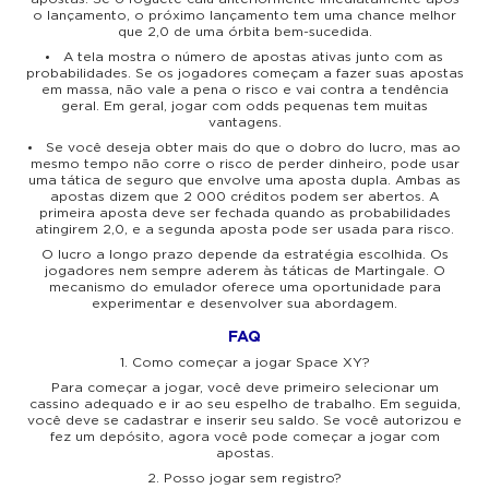
o lançamento, o próximo lançamento tem uma chance melhor
que 2,0 de uma órbita bem-sucedida.
A tela mostra o número de apostas ativas junto com as
probabilidades. Se os jogadores começam a fazer suas apostas
em massa, não vale a pena o risco e vai contra a tendência
geral. Em geral, jogar com odds pequenas tem muitas
vantagens.
Se você deseja obter mais do que o dobro do lucro, mas ao
mesmo tempo não corre o risco de perder dinheiro, pode usar
uma tática de seguro que envolve uma aposta dupla. Ambas as
apostas dizem que 2 000 créditos podem ser abertos. A
primeira aposta deve ser fechada quando as probabilidades
atingirem 2,0, e a segunda aposta pode ser usada para risco.
O lucro a longo prazo depende da estratégia escolhida. Os
jogadores nem sempre aderem às táticas de Martingale. O
mecanismo do emulador oferece uma oportunidade para
experimentar e desenvolver sua abordagem.
FAQ
Como começar a jogar Space XY?
Para começar a jogar, você deve primeiro selecionar um
cassino adequado e ir ao seu espelho de trabalho. Em seguida,
você deve se cadastrar e inserir seu saldo. Se você autorizou e
fez um depósito, agora você pode começar a jogar com
apostas.
Posso jogar sem registro?