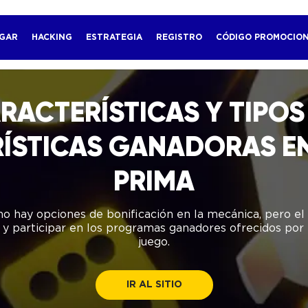
GAR
HACKING
ESTRATEGIA
REGISTRO
CÓDIGO PROMOCIO
RACTERÍSTICAS Y TIPOS
ÍSTICAS GANADORAS E
PRIMA
 no hay opciones de bonificación en la mecánica, pero e
s y participar en los programas ganadores ofrecidos por 
juego.
IR AL SITIO