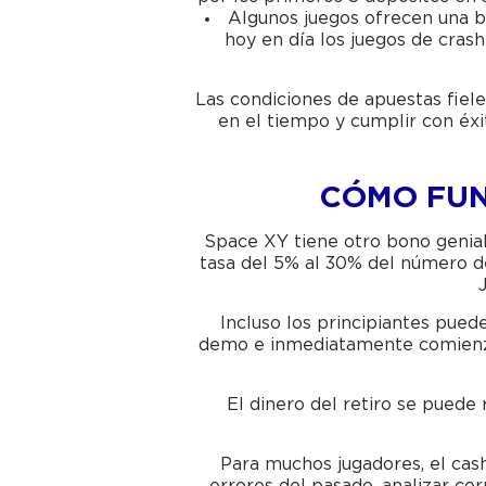
Algunos juegos ofrecen una b
hoy en día los juegos de cras
Las condiciones de apuestas fiele
en el tiempo y cumplir con éxi
CÓMO FUN
Space XY tiene otro bono genial
tasa del 5% al 30% del número d
Incluso los principiantes pued
demo e inmediatamente comienzan 
El dinero del retiro se puede 
Para muchos jugadores, el cas