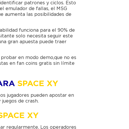
identificar patrones y ciclos. Esto
l emulador de fallas, el MSG
ue aumenta las posibilidades de
babilidad funciona para el 90% de
sitante solo necesita seguir este
 una gran apuesta puede traer
de probar en modo demo,que no es
as en fan coins gratis sin límite
PARA
SPACE XY
 Los jugadores pueden apostar en
 juegos de crash.
SPACE XY
tar regularmente. Los operadores