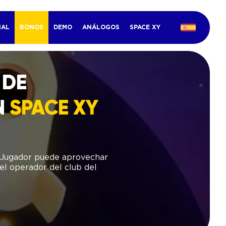
NAL
BONOS
DEMO
ANÁLOGOS
SPACE XY
 DE
N
SPACE XY
l Jugador puede aprovechar
el operador del club del