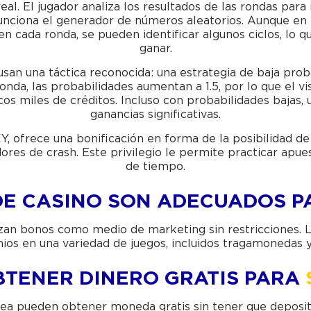
al. El jugador analiza los resultados de las rondas para 
ciona el generador de números aleatorios. Aunque en e
n cada ronda, se pueden identificar algunos ciclos, lo q
ganar.
usan una táctica reconocida: una estrategia de baja pro
nda, las probabilidades aumentan a 1.5, por lo que el vi
os miles de créditos. Incluso con probabilidades bajas,
ganancias significativas.
Y, ofrece una bonificación en forma de la posibilidad 
es de crash. Este privilegio le permite practicar apuest
de tiempo.
DE CASINO SON ADECUADOS 
lizan bonos como medio de marketing sin restricciones.
ios en una variedad de juegos, incluidos tragamonedas y
TENER DINERO GRATIS PARA
ínea pueden obtener moneda gratis sin tener que deposi