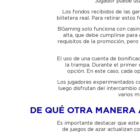
Jugador puede usar
Los fondos recibidos de las ga
billetera real. Para retirar estos
BGaming solo funciona con casino
alta, que debe cumplirse para o
requisitos de la promoción, pero 
El uso de una cuenta de bonifica
la trampa. Durante el primer d
opción. En este caso, cada o
Los jugadores experimentados co
luego disfrutan del intercambio
varios m
DE QUÉ OTRA MANERA 
Es importante destacar que este j
de juegos de azar actualizan c