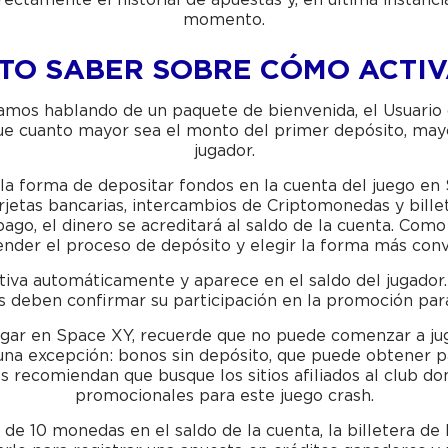
rectamente el historial de apuestas y, en última instanc
momento.
TO SABER SOBRE CÓMO ACTIV
estamos hablando de un paquete de bienvenida, el Usuario
 que cuanto mayor sea el monto del primer depósito, mayo
jugador.
ge la forma de depositar fondos en la cuenta del juego en
tarjetas bancarias, intercambios de Criptomonedas y bille
ago, el dinero se acreditará al saldo de la cuenta. Como 
nder el proceso de depósito y elegir la forma más conv
ctiva automáticamente y aparece en el saldo del jugador.
tes deben confirmar su participación en la promoción para
ugar en Space XY, recuerde que no puede comenzar a ju
una excepción: bonos sin depósito, que puede obtener p
s recomiendan que busque los sitios afiliados al club 
promocionales para este juego crash.
10 monedas en el saldo de la cuenta, la billetera de b