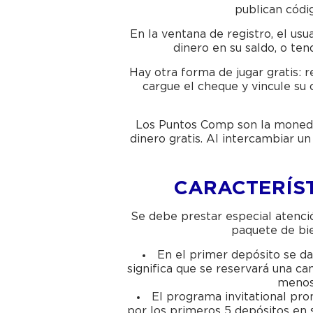
publican códi
En la ventana de registro, el us
dinero en su saldo, o ten
Hay otra forma de jugar gratis: r
cargue el cheque y vincule su 
Los Puntos Comp son la moneda i
dinero gratis. Al intercambiar 
CARACTERÍST
Se debe prestar especial atención
paquete de bie
En el primer depósito se da 
significa que se reservará una ca
menos,
El programa invitational pro
por los primeros 5 depósitos en 