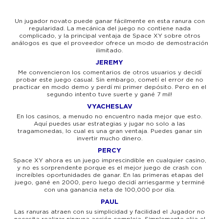
Un jugador novato puede ganar fácilmente en esta ranura con
regularidad. La mecánica del juego no contiene nada
complicado, y la principal ventaja de Space XY sobre otros
análogos es que el proveedor ofrece un modo de demostración
ilimitado.
JEREMY
Me convencieron los comentarios de otros usuarios y decidí
probar este juego casual. Sin embargo, cometí el error de no
practicar en modo demo y perdí mi primer depósito. Pero en el
segundo intento tuve suerte y gané 7 mil!
VYACHESLAV
En los casinos, a menudo no encuentro nada mejor que esto.
Aquí puedes usar estrategias y jugar no solo a las
tragamonedas, lo cual es una gran ventaja. Puedes ganar sin
invertir mucho dinero.
PERCY
Space XY ahora es un juego imprescindible en cualquier casino,
y no es sorprendente porque es el mejor juego de crash con
increíbles oportunidades de ganar. En las primeras etapas del
juego, gané en 2000, pero luego decidí arriesgarme y terminé
con una ganancia neta de 100,000 por día.
PAUL
Las ranuras atraen con su simplicidad y facilidad el Jugador no