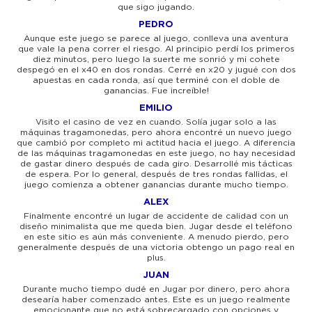
que sigo jugando.
PEDRO
Aunque este juego se parece al juego, conlleva una aventura
que vale la pena correr el riesgo. Al principio perdí los primeros
diez minutos, pero luego la suerte me sonrió y mi cohete
despegó en el x40 en dos rondas. Cerré en x20 y jugué con dos
apuestas en cada ronda, así que terminé con el doble de
ganancias. Fue increíble!
EMILIO
Visito el casino de vez en cuando. Solía jugar solo a las
máquinas tragamonedas, pero ahora encontré un nuevo juego
que cambió por completo mi actitud hacia el juego. A diferencia
de las máquinas tragamonedas en este juego, no hay necesidad
de gastar dinero después de cada giro. Desarrollé mis tácticas
de espera. Por lo general, después de tres rondas fallidas, el
juego comienza a obtener ganancias durante mucho tiempo.
ALEX
Finalmente encontré un lugar de accidente de calidad con un
diseño minimalista que me queda bien. Jugar desde el teléfono
en este sitio es aún más conveniente. A menudo pierdo, pero
generalmente después de una victoria obtengo un pago real en
plus.
JUAN
Durante mucho tiempo dudé en Jugar por dinero, pero ahora
desearía haber comenzado antes. Este es un juego realmente
emocionante que no está sobrecargado con opciones y